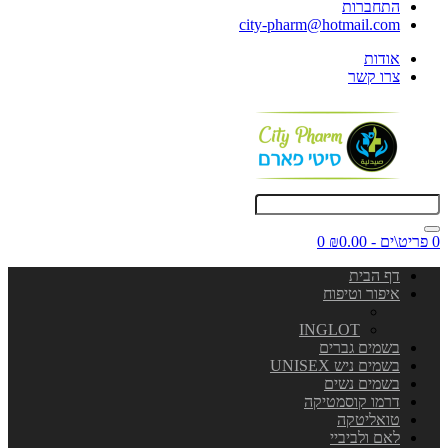
התחברות
city-pharm@hotmail.com
אודות
צרו קשר
0 פריט\ים - ₪0.00
0
דף הבית
איפור וטיפוח
INGLOT
בשמים גברים
בשמים ניש UNISEX
בשמים נשים
דרמו קוסמטיקה
טואליטקה
לאם ולביביי