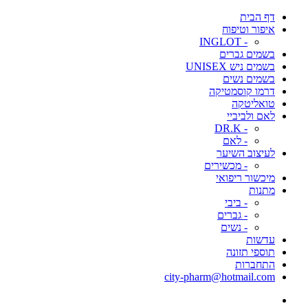
דף הבית
איפור וטיפוח
- INGLOT
בשמים גברים
בשמים ניש UNISEX
בשמים נשים
דרמו קוסמטיקה
טואליטקה
לאם ולביביי
- DR.K
- לאם
לעיצוב השיער
- מכשירים
מיכשור ריפואי
מתנות
- ביבי
- גברים
- נשים
עדשות
תוספי תזונה
התחברות
city-pharm@hotmail.com