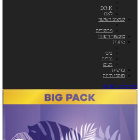
DR.K
לאם
לעיצוב השיער
מכשירים
מיכשור ריפואי
מתנות
ביבי
גברים
נשים
עדשות
תוספי תזונה
0 פריט\ים - ₪0.00