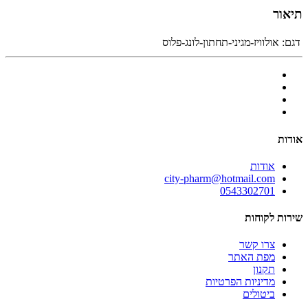
תיאור
דגם:
אולוויז-מגיני-תחתון-לונג-פלוס
אודות
אודות
city-pharm@hotmail.com
0543302701
שירות לקוחות
צרו קשר
מפת האתר
תקנון
מדיניות הפרטיות
ביטולים