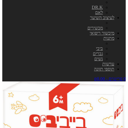
DR.K
לאם
לעיצוב השיער
מכשירים
מיכשור ריפואי
מתנות
ביבי
גברים
נשים
עדשות
תוספי תזונה
0 פריט\ים - ₪0.00