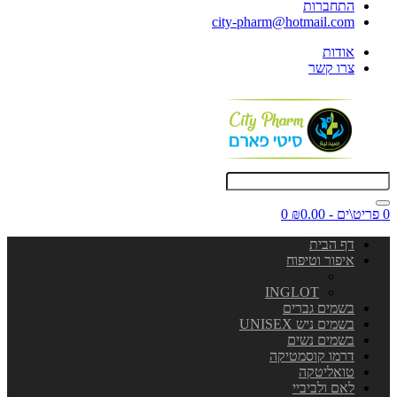
התחברות
city-pharm@hotmail.com
אודות
צרו קשר
0 פריט\ים - ₪0.00
0
דף הבית
איפור וטיפוח
INGLOT
בשמים גברים
בשמים ניש UNISEX
בשמים נשים
דרמו קוסמטיקה
טואליטקה
לאם ולביביי