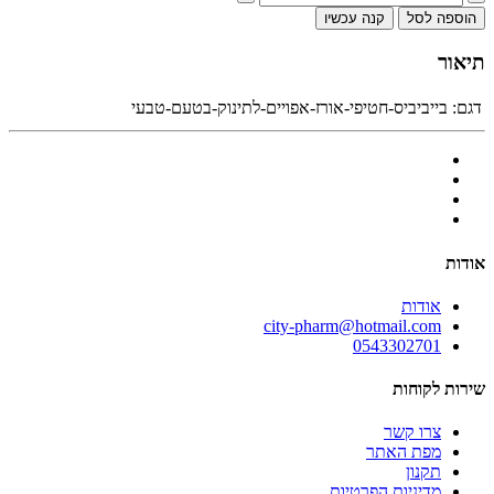
הוספה לסל
קנה עכשיו
תיאור
דגם:
בייביביס-חטיפי-אורז-אפויים-לתינוק-בטעם-טבעי
אודות
אודות
city-pharm@hotmail.com
0543302701
שירות לקוחות
צרו קשר
מפת האתר
תקנון
מדיניות הפרטיות