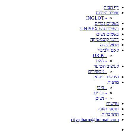
דף הבית
איפור וטיפוח
- INGLOT
בשמים גברים
בשמים ניש UNISEX
בשמים נשים
דרמו קוסמטיקה
טואליטקה
לאם ולביביי
- DR.K
- לאם
לעיצוב השיער
- מכשירים
מיכשור ריפואי
מתנות
- ביבי
- גברים
- נשים
עדשות
תוספי תזונה
התחברות
city-pharm@hotmail.com