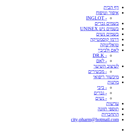
דף הבית
איפור וטיפוח
- INGLOT
בשמים גברים
בשמים ניש UNISEX
בשמים נשים
דרמו קוסמטיקה
טואליטקה
לאם ולביביי
- DR.K
- לאם
לעיצוב השיער
- מכשירים
מיכשור ריפואי
מתנות
- ביבי
- גברים
- נשים
עדשות
תוספי תזונה
התחברות
city-pharm@hotmail.com