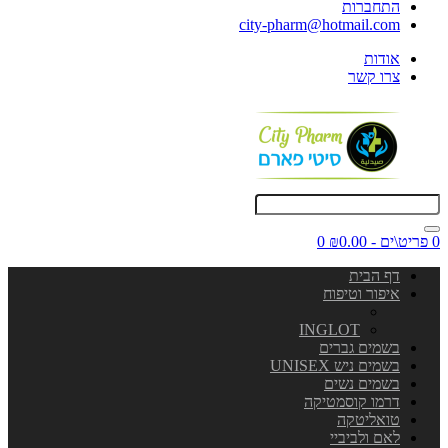
התחברות
city-pharm@hotmail.com
אודות
צרו קשר
0 פריט\ים - ₪0.00
0
דף הבית
איפור וטיפוח
INGLOT
בשמים גברים
בשמים ניש UNISEX
בשמים נשים
דרמו קוסמטיקה
טואליטקה
לאם ולביביי