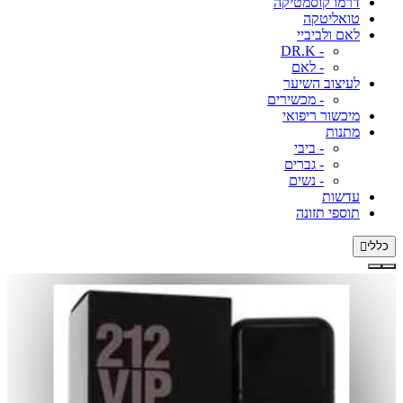
דרמו קוסמטיקה
טואליטקה
לאם ולביביי
- DR.K
- לאם
לעיצוב השיער
- מכשירים
מיכשור ריפואי
מתנות
- ביבי
- גברים
- נשים
עדשות
תוספי תזונה
כללי