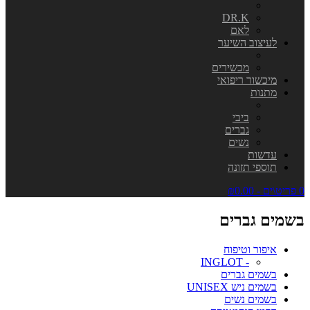
DR.K
לאם
לעיצוב השיער
מכשירים
מיכשור ריפואי
מתנות
ביבי
גברים
נשים
עדשות
תוספי תזונה
0 פריט\ים - ₪0.00
בשמים גברים
איפור וטיפוח
- INGLOT
בשמים גברים
בשמים ניש UNISEX
בשמים נשים