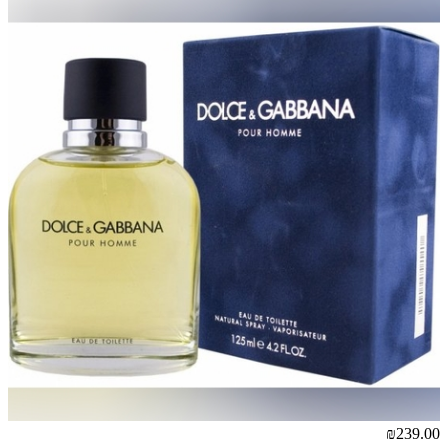
₪239.00