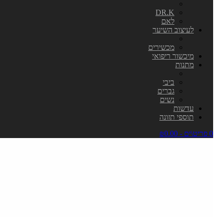
DR.K
לאם
לעיצוב השיער
מכשירים
מיכשור ריפואי
מתנות
ביבי
גברים
נשים
עדשות
תוספי תזונה
0 פריט\ים - ₪0.00