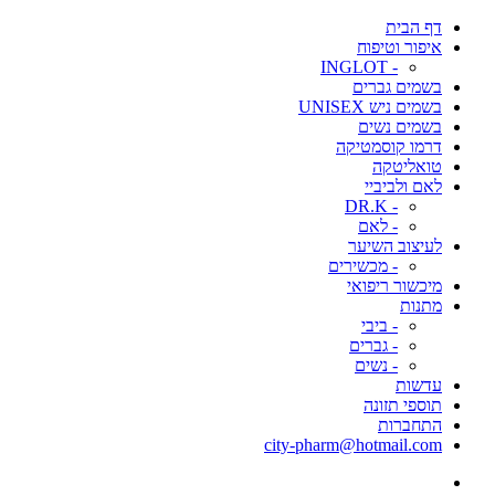
דף הבית
איפור וטיפוח
- INGLOT
בשמים גברים
בשמים ניש UNISEX
בשמים נשים
דרמו קוסמטיקה
טואליטקה
לאם ולביביי
- DR.K
- לאם
לעיצוב השיער
- מכשירים
מיכשור ריפואי
מתנות
- ביבי
- גברים
- נשים
עדשות
תוספי תזונה
התחברות
city-pharm@hotmail.com