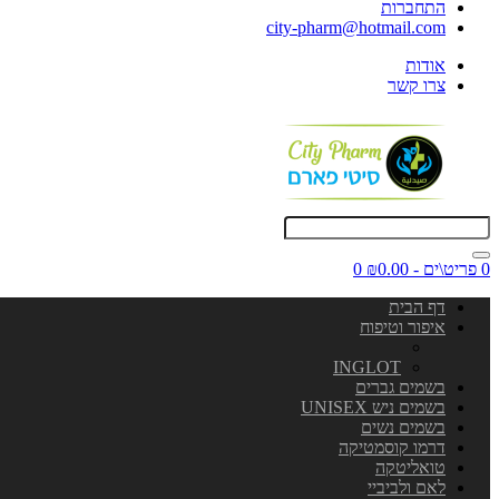
התחברות
city-pharm@hotmail.com
אודות
צרו קשר
0 פריט\ים - ₪0.00
0
דף הבית
איפור וטיפוח
INGLOT
בשמים גברים
בשמים ניש UNISEX
בשמים נשים
דרמו קוסמטיקה
טואליטקה
לאם ולביביי