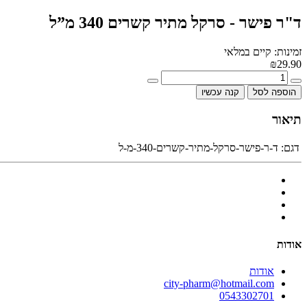
ד"ר פישר - סרקל מתיר קשרים 340 מ”ל
זמינות: קיים במלאי
₪29.90
הוספה לסל
קנה עכשיו
תיאור
דגם:
ד-ר-פישר-סרקל-מתיר-קשרים-340-מ-ל
אודות
אודות
city-pharm@hotmail.com
0543302701