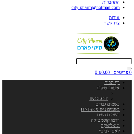
התחברות
city-pharm@hotmail.com
אודות
צרו קשר
0 פריט\ים - ₪0.00
0
דף הבית
איפור וטיפוח
INGLOT
בשמים גברים
בשמים ניש UNISEX
בשמים נשים
דרמו קוסמטיקה
טואליטקה
לאם ולביביי