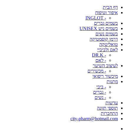
דף הבית
איפור וטיפוח
- INGLOT
בשמים גברים
בשמים ניש UNISEX
בשמים נשים
דרמו קוסמטיקה
טואליטקה
לאם ולביביי
- DR.K
- לאם
לעיצוב השיער
- מכשירים
מיכשור ריפואי
מתנות
- ביבי
- גברים
- נשים
עדשות
תוספי תזונה
התחברות
city-pharm@hotmail.com