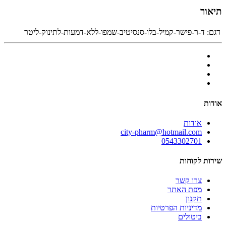
תיאור
דגם:
ד-ר-פישר-קמיל-בלו-סנסיטיב-שמפו-ללא-דמעות-לתינוק-ליטר
אודות
אודות
city-pharm@hotmail.com
0543302701
שירות לקוחות
צרו קשר
מפת האתר
תקנון
מדיניות הפרטיות
ביטולים