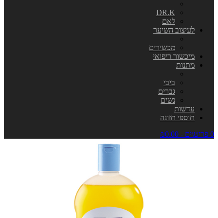
DR.K
לאם
לעיצוב השיער
מכשירים
מיכשור ריפואי
מתנות
ביבי
גברים
נשים
עדשות
תוספי תזונה
0 פריט\ים - ₪0.00