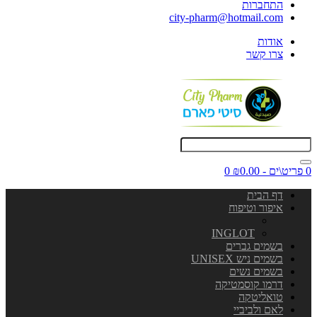
התחברות
city-pharm@hotmail.com
אודות
צרו קשר
0 פריט\ים - ₪0.00
0
דף הבית
איפור וטיפוח
INGLOT
בשמים גברים
בשמים ניש UNISEX
בשמים נשים
דרמו קוסמטיקה
טואליטקה
לאם ולביביי