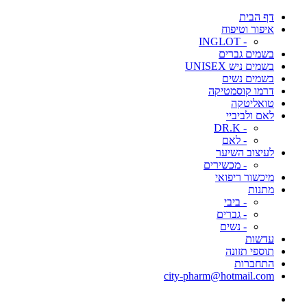
דף הבית
איפור וטיפוח
- INGLOT
בשמים גברים
בשמים ניש UNISEX
בשמים נשים
דרמו קוסמטיקה
טואליטקה
לאם ולביביי
- DR.K
- לאם
לעיצוב השיער
- מכשירים
מיכשור ריפואי
מתנות
- ביבי
- גברים
- נשים
עדשות
תוספי תזונה
התחברות
city-pharm@hotmail.com