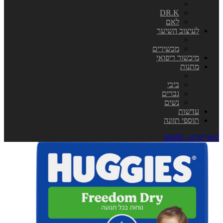
DR.K
לאם
לעיצוב השיער
מכשירים
מיכשור ריפואי
מתנות
ביבי
גברים
נשים
עדשות
תוספי תזונה
0 פריט\ים - ₪0.00