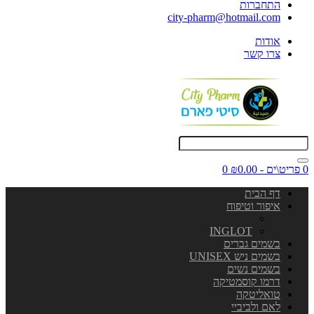
התחברות
city-pharm@hotmail.com
אודות
צרו קשר
0 פריט\ים - ₪0.00
0
דף הבית
איפור וטיפוח
INGLOT
בשמים גברים
בשמים ניש UNISEX
בשמים נשים
דרמו קוסמטיקה
טואליטקה
לאם ולביביי