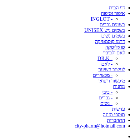
דף הבית
איפור וטיפוח
- INGLOT
בשמים גברים
בשמים ניש UNISEX
בשמים נשים
דרמו קוסמטיקה
טואליטקה
לאם ולביביי
- DR.K
- לאם
לעיצוב השיער
- מכשירים
מיכשור ריפואי
מתנות
- ביבי
- גברים
- נשים
עדשות
תוספי תזונה
התחברות
city-pharm@hotmail.com