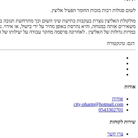
לשום סגולות רבות בזכות החומר הפעיל אליצין.
מולקולת האליצין נוצרת בעקבות כתישת שיני השום וכך מתרחשת תגובה בין אליאין (Alliin) - ובין אנזים הנקרא אלי
משאירים אותה במנוחה, והיא נהרסת באופן מהיר על ידי בישול, או אידו
כמויות גדולות של האליצין . לאחרונה פרסמה מחקר עבודה על יעילותו של השום 
דגם:
טינקטורה
אודות
אודות
city-pharm@hotmail.com
0543302701
שירות לקוחות
צרו קשר