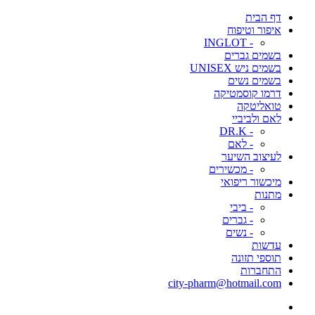
דף הבית
איפור וטיפוח
- INGLOT
בשמים גברים
בשמים ניש UNISEX
בשמים נשים
דרמו קוסמטיקה
טואליטקה
לאם ולביביי
- DR.K
- לאם
לעיצוב השיער
- מכשירים
מיכשור ריפואי
מתנות
- ביבי
- גברים
- נשים
עדשות
תוספי תזונה
התחברות
city-pharm@hotmail.com