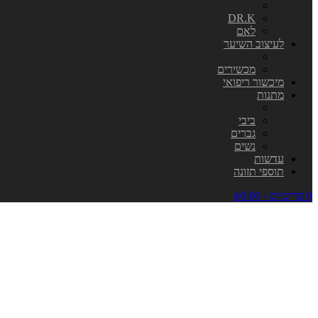
DR.K
לאם
לעיצוב השיער
מכשירים
מיכשור ריפואי
מתנות
ביבי
גברים
נשים
עדשות
תוספי תזונה
0 פריט\ים - ₪0.00