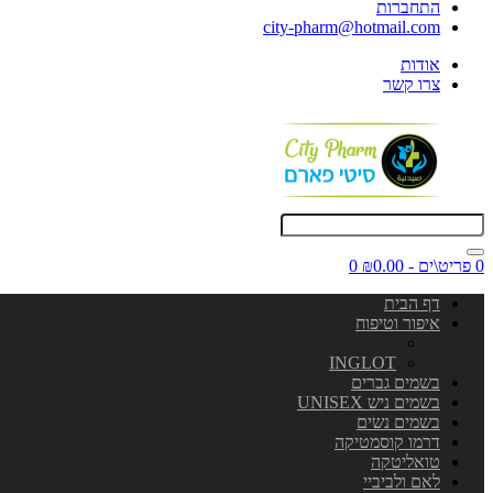
התחברות
city-pharm@hotmail.com
אודות
צרו קשר
0 פריט\ים - ₪0.00
0
דף הבית
איפור וטיפוח
INGLOT
בשמים גברים
בשמים ניש UNISEX
בשמים נשים
דרמו קוסמטיקה
טואליטקה
לאם ולביביי