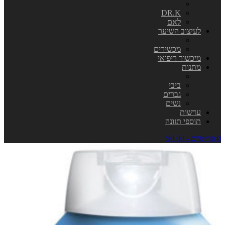
DR.K
לאם
לעיצוב השיער
מכשירים
מיכשור ריפואי
מתנות
ביבי
גברים
נשים
עדשות
תוספי תזונה
0 פריט\ים - ₪0.00