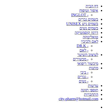
דף הבית
איפור וטיפוח
- INGLOT
בשמים גברים
בשמים ניש UNISEX
בשמים נשים
דרמו קוסמטיקה
טואליטקה
לאם ולביביי
- DR.K
- לאם
לעיצוב השיער
- מכשירים
מיכשור ריפואי
מתנות
- ביבי
- גברים
- נשים
עדשות
תוספי תזונה
התחברות
city-pharm@hotmail.com