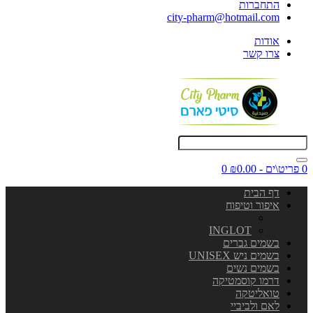
התחברות
city-pharm@hotmail.com
אודות
צרו קשר
0 פריט\ים - ₪0.00
0
דף הבית
איפור וטיפוח
INGLOT
בשמים גברים
בשמים ניש UNISEX
בשמים נשים
דרמו קוסמטיקה
טואליטקה
לאם ולביביי