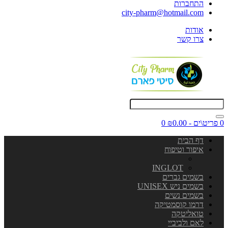
התחברות
city-pharm@hotmail.com
אודות
צרו קשר
0 פריט\ים - ₪0.00
0
דף הבית
איפור וטיפוח
INGLOT
בשמים גברים
בשמים ניש UNISEX
בשמים נשים
דרמו קוסמטיקה
טואליטקה
לאם ולביביי