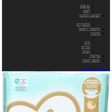
DR.K
לאם
לעיצוב השיער
מכשירים
מיכשור ריפואי
מתנות
ביבי
גברים
נשים
עדשות
תוספי תזונה
0 פריט\ים - ₪0.00