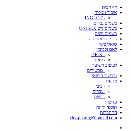
דף הבית
איפור וטיפוח
- INGLOT
בשמים גברים
בשמים ניש UNISEX
בשמים נשים
דרמו קוסמטיקה
טואליטקה
לאם ולביביי
- DR.K
- לאם
לעיצוב השיער
- מכשירים
מיכשור ריפואי
מתנות
- ביבי
- גברים
- נשים
עדשות
תוספי תזונה
התחברות
city-pharm@hotmail.com