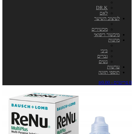
DR.K
לאם
לעיצוב השיער
מכשירים
מיכשור ריפואי
מתנות
ביבי
גברים
נשים
עדשות
תוספי תזונה
0 פריט\ים - ₪0.00