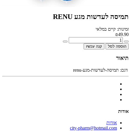
תמיסה לעדשות מגע RENU
זמינות: קיים במלאי
₪49.90
הוספה לסל
קנה עכשיו
תיאור
דגם:
תמיסה-לעדשות-מגע-renu
אודות
אודות
city-pharm@hotmail.com