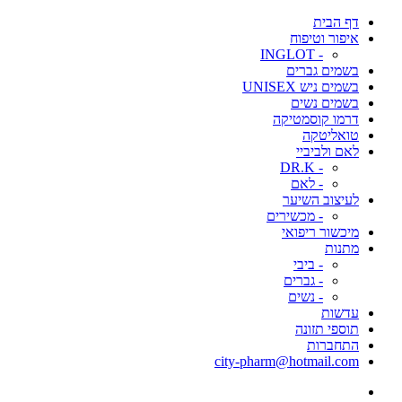
דף הבית
איפור וטיפוח
- INGLOT
בשמים גברים
בשמים ניש UNISEX
בשמים נשים
דרמו קוסמטיקה
טואליטקה
לאם ולביביי
- DR.K
- לאם
לעיצוב השיער
- מכשירים
מיכשור ריפואי
מתנות
- ביבי
- גברים
- נשים
עדשות
תוספי תזונה
התחברות
city-pharm@hotmail.com