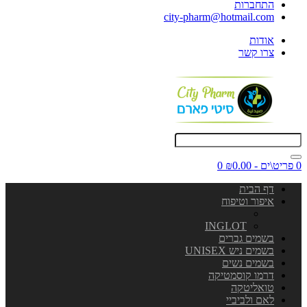
התחברות
city-pharm@hotmail.com
אודות
צרו קשר
0 פריט\ים - ₪0.00
0
דף הבית
איפור וטיפוח
INGLOT
בשמים גברים
בשמים ניש UNISEX
בשמים נשים
דרמו קוסמטיקה
טואליטקה
לאם ולביביי