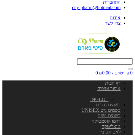
התחברות
city-pharm@hotmail.com
אודות
צרו קשר
0 פריט\ים - ₪0.00
0
דף הבית
איפור וטיפוח
INGLOT
בשמים גברים
בשמים ניש UNISEX
בשמים נשים
דרמו קוסמטיקה
טואליטקה
לאם ולביביי