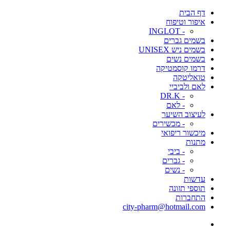
דף הבית
איפור וטיפוח
- INGLOT
בשמים גברים
בשמים ניש UNISEX
בשמים נשים
דרמו קוסמטיקה
טואליטקה
לאם ולביביי
- DR.K
- לאם
לעיצוב השיער
- מכשירים
מיכשור ריפואי
מתנות
- ביבי
- גברים
- נשים
עדשות
תוספי תזונה
התחברות
city-pharm@hotmail.com