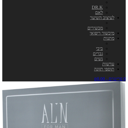
DR.K
לאם
לעיצוב השיער
מכשירים
מיכשור ריפואי
מתנות
ביבי
גברים
נשים
עדשות
תוספי תזונה
0 פריט\ים - ₪0.00