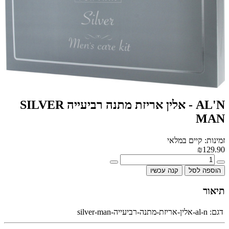
AL'N - אלין אריזת מתנה רביעייה SILVER
MAN
זמינות: קיים במלאי
₪129.90
הוספה לסל
קנה עכשיו
תיאור
דגם:
al-n-אלין-אריזת-מתנה-רביעייה-silver-man