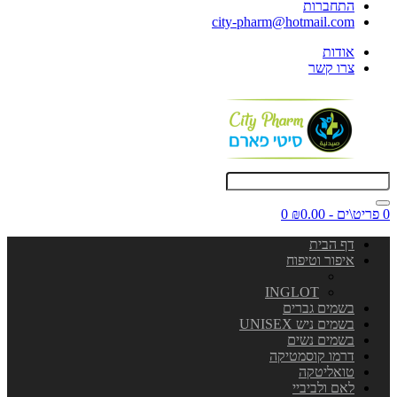
התחברות
city-pharm@hotmail.com
אודות
צרו קשר
0 פריט\ים - ₪0.00
0
דף הבית
איפור וטיפוח
INGLOT
בשמים גברים
בשמים ניש UNISEX
בשמים נשים
דרמו קוסמטיקה
טואליטקה
לאם ולביביי