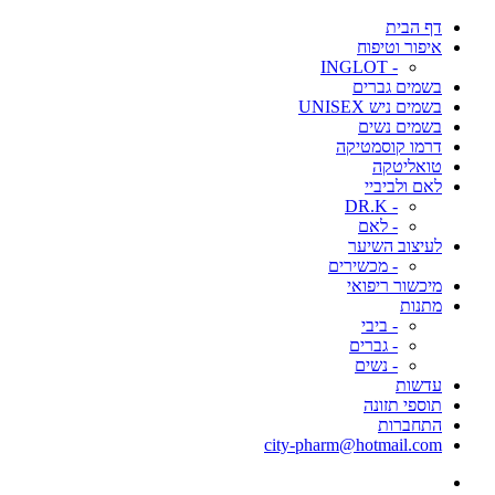
דף הבית
איפור וטיפוח
- INGLOT
בשמים גברים
בשמים ניש UNISEX
בשמים נשים
דרמו קוסמטיקה
טואליטקה
לאם ולביביי
- DR.K
- לאם
לעיצוב השיער
- מכשירים
מיכשור ריפואי
מתנות
- ביבי
- גברים
- נשים
עדשות
תוספי תזונה
התחברות
city-pharm@hotmail.com