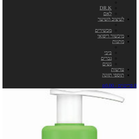
DR.K
לאם
לעיצוב השיער
מכשירים
מיכשור ריפואי
מתנות
ביבי
גברים
נשים
עדשות
תוספי תזונה
0 פריט\ים - ₪0.00