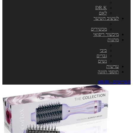
DR.K
לאם
לעיצוב השיער
מכשירים
מיכשור ריפואי
מתנות
ביבי
גברים
נשים
עדשות
תוספי תזונה
0 פריט\ים - ₪0.00