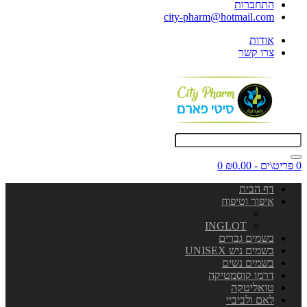
התחברות
city-pharm@hotmail.com
אודות
צרו קשר
0 פריט\ים - ₪0.00
0
דף הבית
איפור וטיפוח
INGLOT
בשמים גברים
בשמים ניש UNISEX
בשמים נשים
דרמו קוסמטיקה
טואליטקה
לאם ולביביי