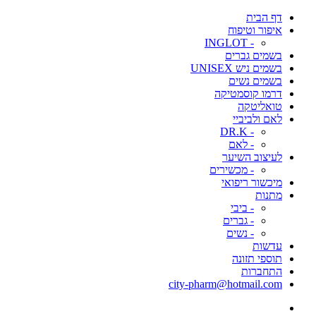
דף הבית
איפור וטיפוח
- INGLOT
בשמים גברים
בשמים ניש UNISEX
בשמים נשים
דרמו קוסמטיקה
טואליטקה
לאם ולביביי
- DR.K
- לאם
לעיצוב השיער
- מכשירים
מיכשור ריפואי
מתנות
- ביבי
- גברים
- נשים
עדשות
תוספי תזונה
התחברות
city-pharm@hotmail.com