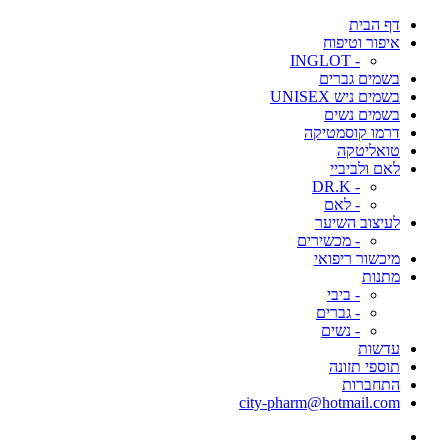
דף הבית
איפור וטיפוח
- INGLOT
בשמים גברים
בשמים ניש UNISEX
בשמים נשים
דרמו קוסמטיקה
טואליטקה
לאם ולביביי
- DR.K
- לאם
לעיצוב השיער
- מכשירים
מיכשור ריפואי
מתנות
- ביבי
- גברים
- נשים
עדשות
תוספי תזונה
התחברות
city-pharm@hotmail.com