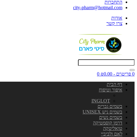
התחברות
city-pharm@hotmail.com
אודות
צרו קשר
0 פריט\ים - ₪0.00
0
דף הבית
איפור וטיפוח
INGLOT
בשמים גברים
בשמים ניש UNISEX
בשמים נשים
דרמו קוסמטיקה
טואליטקה
לאם ולביביי