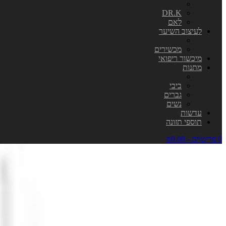
DR.K
לאם
לעיצוב השיער
מכשירים
מיכשור ריפואי
מתנות
ביבי
גברים
נשים
עדשות
תוספי תזונה
0 פריט\ים - ₪0.00