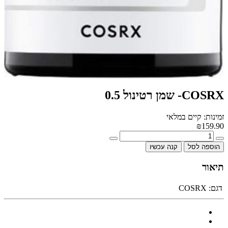
COSRX- שמן רטינול 0.5
זמינות: קיים במלאי
₪159.90
הוספה לסל
קנה עכשיו
תיאור
דגם:
COSRX