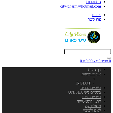
התחברות
city-pharm@hotmail.com
אודות
צרו קשר
0 פריט\ים - ₪0.00
0
דף הבית
איפור וטיפוח
INGLOT
בשמים גברים
בשמים ניש UNISEX
בשמים נשים
דרמו קוסמטיקה
טואליטקה
לאם ולביביי