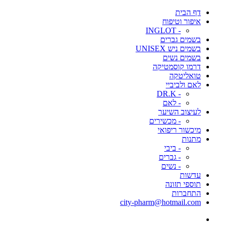
דף הבית
איפור וטיפוח
- INGLOT
בשמים גברים
בשמים ניש UNISEX
בשמים נשים
דרמו קוסמטיקה
טואליטקה
לאם ולביביי
- DR.K
- לאם
לעיצוב השיער
- מכשירים
מיכשור ריפואי
מתנות
- ביבי
- גברים
- נשים
עדשות
תוספי תזונה
התחברות
city-pharm@hotmail.com