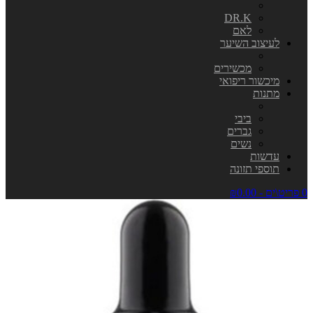
DR.K
לאם
לעיצוב השיער
מכשירים
מיכשור ריפואי
מתנות
ביבי
גברים
נשים
עדשות
תוספי תזונה
0 פריט\ים - ₪0.00