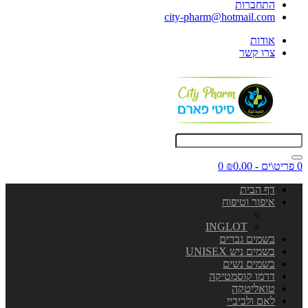
התחברות
city-pharm@hotmail.com
אודות
צרו קשר
0 פריט\ים - ₪0.00
0
דף הבית
איפור וטיפוח
INGLOT
בשמים גברים
בשמים ניש UNISEX
בשמים נשים
דרמו קוסמטיקה
טואליטקה
לאם ולביביי