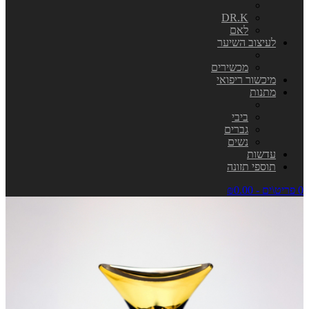
DR.K
לאם
לעיצוב השיער
מכשירים
מיכשור ריפואי
מתנות
ביבי
גברים
נשים
עדשות
תוספי תזונה
0 פריט\ים - ₪0.00