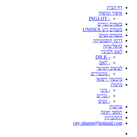
דף הבית
איפור וטיפוח
- INGLOT
בשמים גברים
בשמים ניש UNISEX
בשמים נשים
דרמו קוסמטיקה
טואליטקה
לאם ולביביי
- DR.K
- לאם
לעיצוב השיער
- מכשירים
מיכשור ריפואי
מתנות
- ביבי
- גברים
- נשים
עדשות
תוספי תזונה
התחברות
city-pharm@hotmail.com