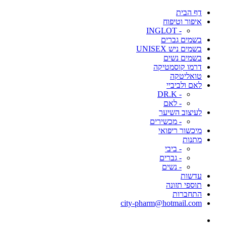
דף הבית
איפור וטיפוח
- INGLOT
בשמים גברים
בשמים ניש UNISEX
בשמים נשים
דרמו קוסמטיקה
טואליטקה
לאם ולביביי
- DR.K
- לאם
לעיצוב השיער
- מכשירים
מיכשור ריפואי
מתנות
- ביבי
- גברים
- נשים
עדשות
תוספי תזונה
התחברות
city-pharm@hotmail.com