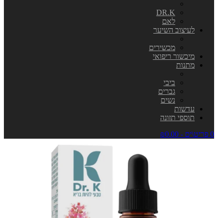
DR.K
לאם
לעיצוב השיער
מכשירים
מיכשור ריפואי
מתנות
ביבי
גברים
נשים
עדשות
תוספי תזונה
0 פריט\ים - ₪0.00