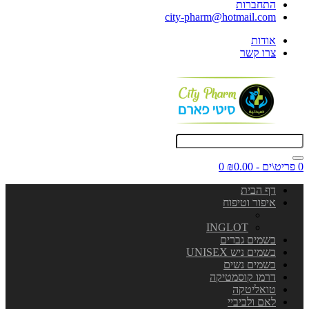
התחברות
city-pharm@hotmail.com
אודות
צרו קשר
0 פריט\ים - ₪0.00
0
דף הבית
איפור וטיפוח
INGLOT
בשמים גברים
בשמים ניש UNISEX
בשמים נשים
דרמו קוסמטיקה
טואליטקה
לאם ולביביי