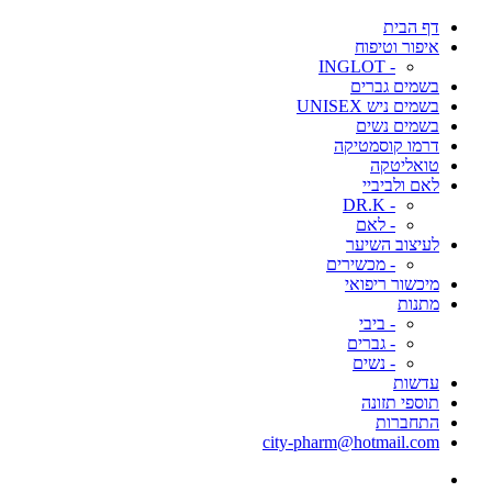
דף הבית
איפור וטיפוח
- INGLOT
בשמים גברים
בשמים ניש UNISEX
בשמים נשים
דרמו קוסמטיקה
טואליטקה
לאם ולביביי
- DR.K
- לאם
לעיצוב השיער
- מכשירים
מיכשור ריפואי
מתנות
- ביבי
- גברים
- נשים
עדשות
תוספי תזונה
התחברות
city-pharm@hotmail.com