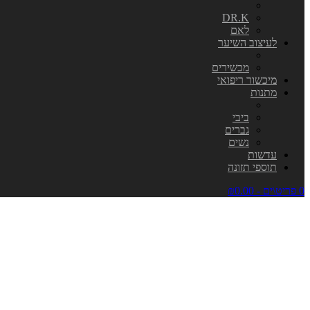
DR.K
לאם
לעיצוב השיער
מכשירים
מיכשור ריפואי
מתנות
ביבי
גברים
נשים
עדשות
תוספי תזונה
0 פריט\ים - ₪0.00