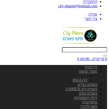
התחברות
city-pharm@hotmail.com
אודות
צרו קשר
0 פריט\ים - ₪0.00
0
דף הבית
איפור וטיפוח
INGLOT
בשמים גברים
בשמים ניש UNISEX
בשמים נשים
דרמו קוסמטיקה
טואליטקה
לאם ולביביי