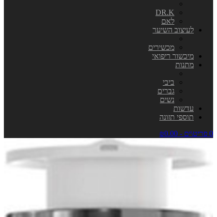
DR.K
לאם
לעיצוב השיער
מכשירים
מיכשור ריפואי
מתנות
ביבי
גברים
נשים
עדשות
תוספי תזונה
0 פריט\ים - ₪0.00