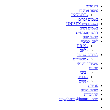
דף הבית
איפור וטיפוח
- INGLOT
בשמים גברים
בשמים ניש UNISEX
בשמים נשים
דרמו קוסמטיקה
טואליטקה
לאם ולביביי
- DR.K
- לאם
לעיצוב השיער
- מכשירים
מיכשור ריפואי
מתנות
- ביבי
- גברים
- נשים
עדשות
תוספי תזונה
התחברות
city-pharm@hotmail.com