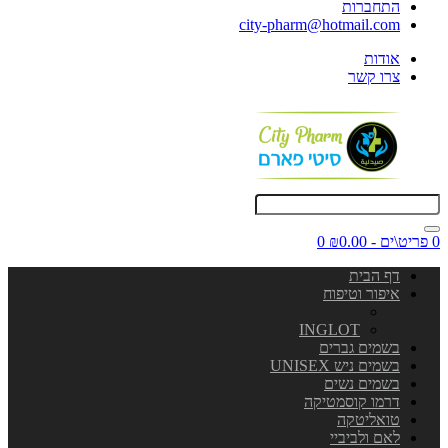
התחברות
city-pharm@hotmail.com
אודות
צרו קשר
0 פריט\ים - ₪0.00
0
דף הבית
איפור וטיפוח
INGLOT
בשמים גברים
בשמים ניש UNISEX
בשמים נשים
דרמו קוסמטיקה
טואליטקה
לאם ולביביי