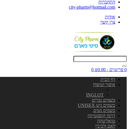
התחברות
city-pharm@hotmail.com
אודות
צרו קשר
0 פריט\ים - ₪0.00
0
דף הבית
איפור וטיפוח
INGLOT
בשמים גברים
בשמים ניש UNISEX
בשמים נשים
דרמו קוסמטיקה
טואליטקה
לאם ולביביי