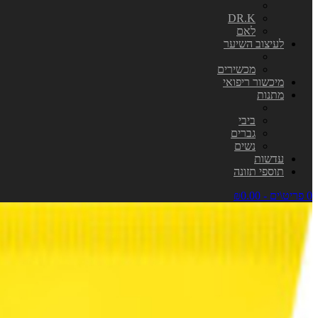
DR.K
לאם
לעיצוב השיער
מכשירים
מיכשור ריפואי
מתנות
ביבי
גברים
נשים
עדשות
תוספי תזונה
0 פריט\ים - ₪0.00