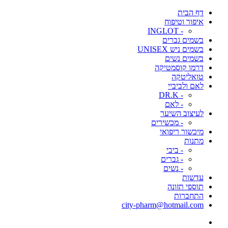
דף הבית
איפור וטיפוח
- INGLOT
בשמים גברים
בשמים ניש UNISEX
בשמים נשים
דרמו קוסמטיקה
טואליטקה
לאם ולביביי
- DR.K
- לאם
לעיצוב השיער
- מכשירים
מיכשור ריפואי
מתנות
- ביבי
- גברים
- נשים
עדשות
תוספי תזונה
התחברות
city-pharm@hotmail.com