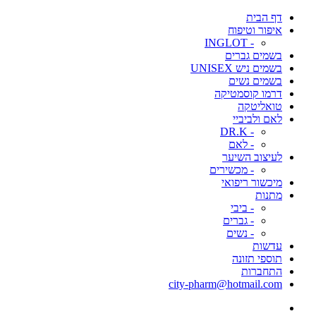
דף הבית
איפור וטיפוח
- INGLOT
בשמים גברים
בשמים ניש UNISEX
בשמים נשים
דרמו קוסמטיקה
טואליטקה
לאם ולביביי
- DR.K
- לאם
לעיצוב השיער
- מכשירים
מיכשור ריפואי
מתנות
- ביבי
- גברים
- נשים
עדשות
תוספי תזונה
התחברות
city-pharm@hotmail.com