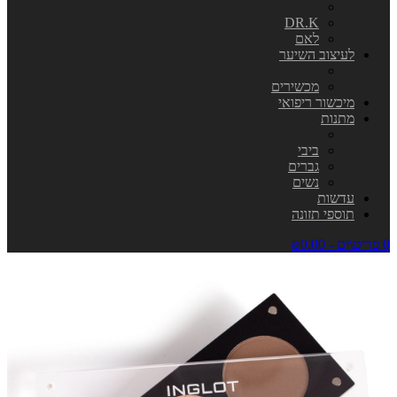
DR.K
לאם
לעיצוב השיער
מכשירים
מיכשור ריפואי
מתנות
ביבי
גברים
נשים
עדשות
תוספי תזונה
0 פריט\ים - ₪0.00