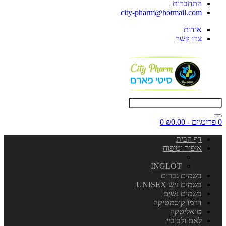
התחברות
city-pharm@hotmail.com
אודות
צרו קשר
0 פריט\ים - ₪0.00
0
דף הבית
איפור וטיפוח
INGLOT
בשמים גברים
בשמים ניש UNISEX
בשמים נשים
דרמו קוסמטיקה
טואליטקה
לאם ולביביי