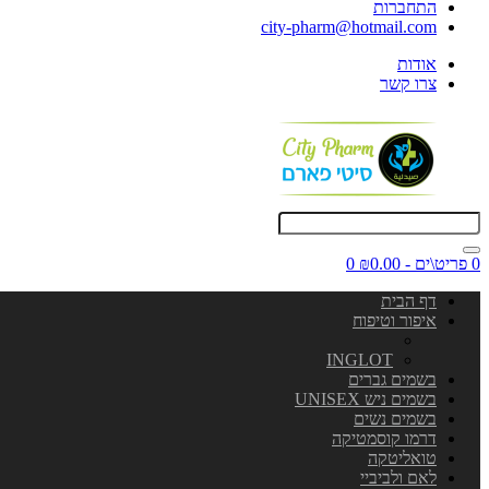
התחברות
city-pharm@hotmail.com
אודות
צרו קשר
0 פריט\ים - ₪0.00
0
דף הבית
איפור וטיפוח
INGLOT
בשמים גברים
בשמים ניש UNISEX
בשמים נשים
דרמו קוסמטיקה
טואליטקה
לאם ולביביי