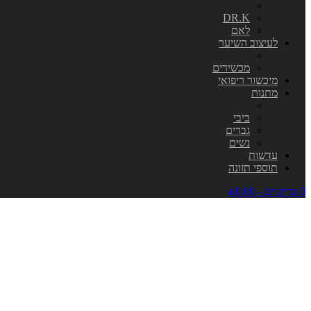
DR.K
לאם
לעיצוב השיער
מכשירים
מיכשור ריפואי
מתנות
ביבי
גברים
נשים
עדשות
תוספי תזונה
0 פריט\ים - ₪0.00