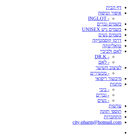
דף הבית
איפור וטיפוח
- INGLOT
בשמים גברים
בשמים ניש UNISEX
בשמים נשים
דרמו קוסמטיקה
טואליטקה
לאם ולביביי
- DR.K
- לאם
לעיצוב השיער
- מכשירים
מיכשור ריפואי
מתנות
- ביבי
- גברים
- נשים
עדשות
תוספי תזונה
התחברות
city-pharm@hotmail.com