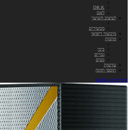
DR.K
לאם
לעיצוב השיער
מכשירים
מיכשור ריפואי
מתנות
ביבי
גברים
נשים
עדשות
תוספי תזונה
0 פריט\ים - ₪0.00