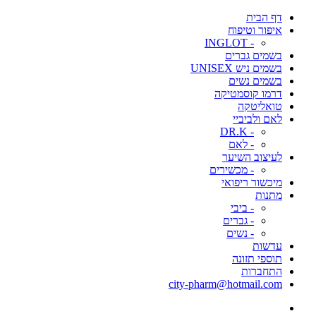
דף הבית
איפור וטיפוח
- INGLOT
בשמים גברים
בשמים ניש UNISEX
בשמים נשים
דרמו קוסמטיקה
טואליטקה
לאם ולביביי
- DR.K
- לאם
לעיצוב השיער
- מכשירים
מיכשור ריפואי
מתנות
- ביבי
- גברים
- נשים
עדשות
תוספי תזונה
התחברות
city-pharm@hotmail.com