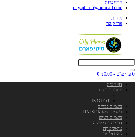
התחברות
city-pharm@hotmail.com
אודות
צרו קשר
0 פריט\ים - ₪0.00
0
דף הבית
איפור וטיפוח
INGLOT
בשמים גברים
בשמים ניש UNISEX
בשמים נשים
דרמו קוסמטיקה
טואליטקה
לאם ולביביי