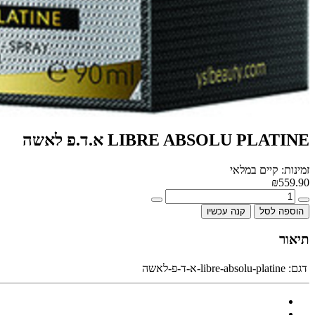
LIBRE ABSOLU PLATINE א.ד.פ לאשה
זמינות: קיים במלאי
₪559.90
הוספה לסל
קנה עכשיו
תיאור
דגם:
libre-absolu-platine-א-ד-פ-לאשה