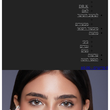
DR.K
לאם
לעיצוב השיער
מכשירים
מיכשור ריפואי
מתנות
ביבי
גברים
נשים
עדשות
תוספי תזונה
0 פריט\ים - ₪0.00