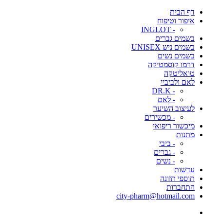
דף הבית
איפור וטיפוח
- INGLOT
בשמים גברים
בשמים ניש UNISEX
בשמים נשים
דרמו קוסמטיקה
טואליטקה
לאם ולביביי
- DR.K
- לאם
לעיצוב השיער
- מכשירים
מיכשור ריפואי
מתנות
- ביבי
- גברים
- נשים
עדשות
תוספי תזונה
התחברות
city-pharm@hotmail.com