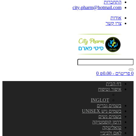
התחברות
city-pharm@hotmail.com
אודות
צרו קשר
0 פריט\ים - ₪0.00
0
דף הבית
איפור וטיפוח
INGLOT
בשמים גברים
בשמים ניש UNISEX
בשמים נשים
דרמו קוסמטיקה
טואליטקה
לאם ולביביי