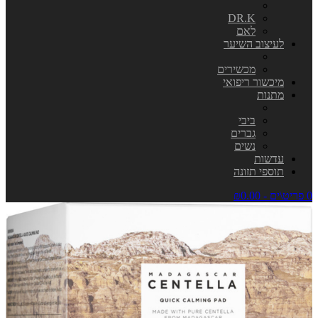
DR.K
לאם
לעיצוב השיער
מכשירים
מיכשור ריפואי
מתנות
ביבי
גברים
נשים
עדשות
תוספי תזונה
0 פריט\ים - ₪0.00