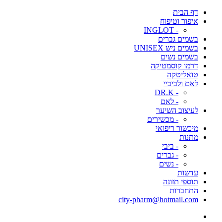
דף הבית
איפור וטיפוח
- INGLOT
בשמים גברים
בשמים ניש UNISEX
בשמים נשים
דרמו קוסמטיקה
טואליטקה
לאם ולביביי
- DR.K
- לאם
לעיצוב השיער
- מכשירים
מיכשור ריפואי
מתנות
- ביבי
- גברים
- נשים
עדשות
תוספי תזונה
התחברות
city-pharm@hotmail.com