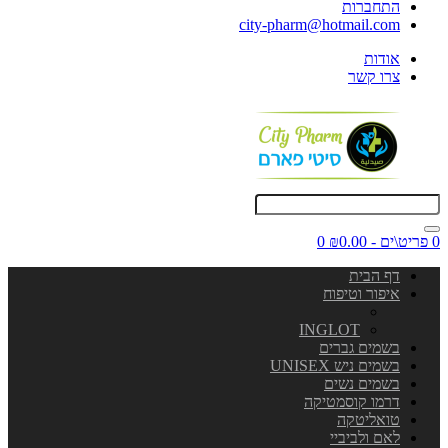
התחברות
city-pharm@hotmail.com
אודות
צרו קשר
0 פריט\ים - ₪0.00
0
דף הבית
איפור וטיפוח
INGLOT
בשמים גברים
בשמים ניש UNISEX
בשמים נשים
דרמו קוסמטיקה
טואליטקה
לאם ולביביי